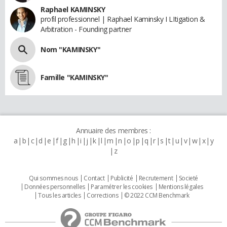
Raphael KAMINSKY
profil professionnel | Raphael Kaminsky I LItigation &
Arbitration - Founding partner
Nom "KAMINSKY"
Famille "KAMINSKY"
Annuaire des membres :
a
b
c
d
e
f
g
h
i
j
k
l
m
n
o
p
q
r
s
t
u
v
w
x
y
z
Qui sommes nous
Contact
Publicité
Recrutement
Societé
Données personnelles
Paramétrer les cookies
Mentions légales
Tous les articles
Corrections
© 2022 CCM Benchmark