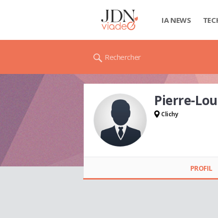
IA NEWS
TEC
Rechercher
Pierre-Lo
Clichy
Pierre-Louis
BROSSARD
PROFIL