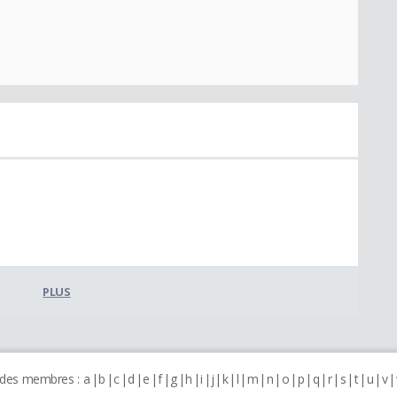
PLUS
 des membres :
a
b
c
d
e
f
g
h
i
j
k
l
m
n
o
p
q
r
s
t
u
v