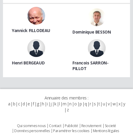
Yannick FILLODEAU
Dominique BESSON
Henri BERGEAUD
Francois SARRON-
PILLOT
Annuaire des membres :
a
b
c
d
e
f
g
h
i
j
k
l
m
n
o
p
q
r
s
t
u
v
w
x
y
z
Qui sommes nous
Contact
Publicité
Recrutement
Societé
Données personnelles
Paramétrer les cookies
Mentions légales