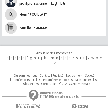
profil professionnel | Ezgt - Ertr
Nom "POUILLAT"
Famille "POUILLAT"
Annuaire des membres :
a
b
c
d
e
f
g
h
i
j
k
l
m
n
o
p
q
r
s
t
u
v
w
x
y
z
Qui sommes nous
Contact
Publicité
Recrutement
Societé
Données personnelles
Paramétrer les cookies
Mentions légales
Tous les articles
Corrections
© 2022 CCM Benchmark