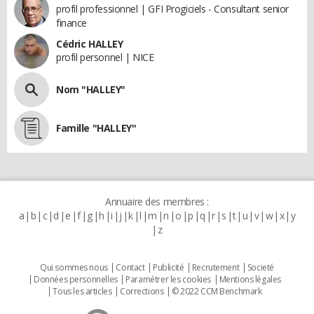
profil professionnel | GFI Progiciels - Consultant senior
finance
Cédric HALLEY
profil personnel | NICE
Nom "HALLEY"
Famille "HALLEY"
Annuaire des membres :
a
b
c
d
e
f
g
h
i
j
k
l
m
n
o
p
q
r
s
t
u
v
w
x
y
z
Qui sommes nous
Contact
Publicité
Recrutement
Societé
Données personnelles
Paramétrer les cookies
Mentions légales
Tous les articles
Corrections
© 2022 CCM Benchmark