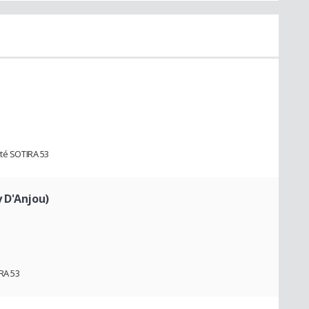
été SOTIRA 53
 D'Anjou)
RA 53