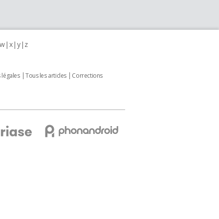
w
x
y
z
 légales
Tous les articles
Corrections