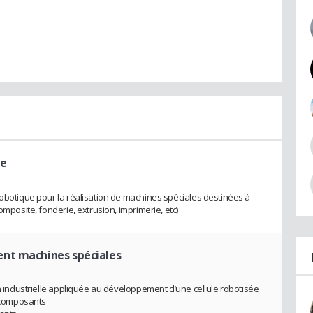
me
robotique pour la réalisation de machines spéciales destinées à
omposite, fonderie, extrusion, imprimerie, etc)
nt machines spéciales
on industrielle appliquée au développement d’une cellule robotisée
i-composants