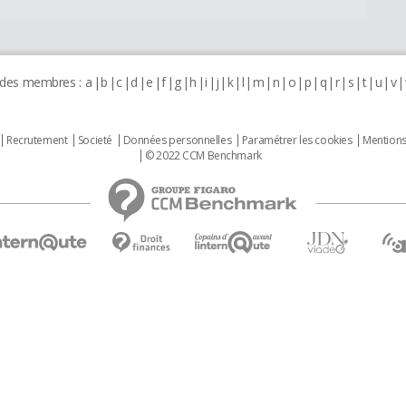
 des membres :
a
b
c
d
e
f
g
h
i
j
k
l
m
n
o
p
q
r
s
t
u
v
Recrutement
Societé
Données personnelles
Paramétrer les cookies
Mentions
© 2022 CCM Benchmark