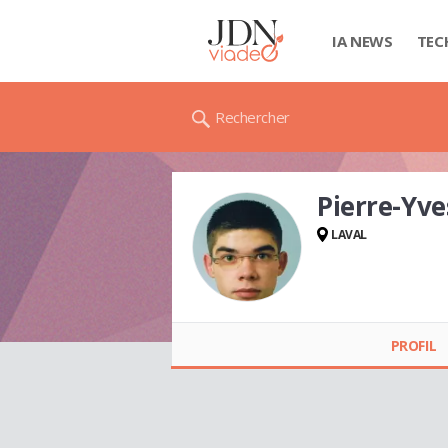
IA NEWS
TEC
Rechercher
Pierre-Yv
LAVAL
Pierre-Yves LECOT
PROFIL