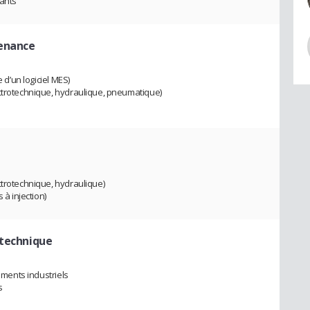
sants
tenance
 d’un logiciel MES)
ectrotechnique, hydraulique, pneumatique)
ctrotechnique, hydraulique)
 à injection)
otechnique
timents industriels
s