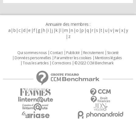
Annuaire des membres :
a
b
c
d
e
f
g
h
i
j
k
l
m
n
o
p
q
r
s
t
u
v
w
x
y
z
Qui sommes nous
Contact
Publicité
Recrutement
Societé
Données personnelles
Paramétrer les cookies
Mentions légales
Tous les articles
Corrections
© 2022 CCM Benchmark