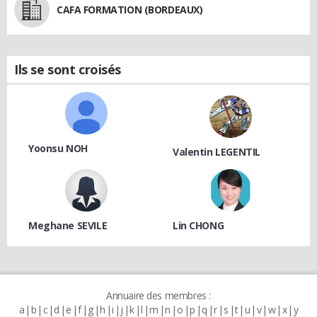
CAFA FORMATION (BORDEAUX)
Ils se sont croisés
Yoonsu NOH
Valentin LEGENTIL
Meghane SEVILE
Lin CHONG
Annuaire des membres :
a
b
c
d
e
f
g
h
i
j
k
l
m
n
o
p
q
r
s
t
u
v
w
x
y