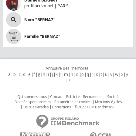
profil personnel | PARIS
Nom "BERNAZ"
Famille "BERNAZ"
Annuaire des membres :
a
b
c
d
e
f
g
h
i
j
k
l
m
n
o
p
q
r
s
t
u
v
w
x
y
z
Qui sommes nous
Contact
Publicité
Recrutement
Societé
Données personnelles
Paramétrer les cookies
Mentions légales
Tous les articles
Corrections
© 2022 CCM Benchmark