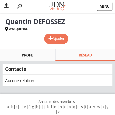
MENU
Quentin DEFOSSEZ
WASQUEHAL
Ajouter
PROFIL
RÉSEAU
Contacts
Aucune relation
Annuaire des membres :
a
b
c
d
e
f
g
h
i
j
k
l
m
n
o
p
q
r
s
t
u
v
w
x
y
z