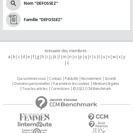
Nom "DEFOSSEZ"
Famille "DEFOSSEZ"
Annuaire des membres :
a
b
c
d
e
f
g
h
i
j
k
l
m
n
o
p
q
r
s
t
u
v
w
x
y
z
Qui sommes nous
Contact
Publicité
Recrutement
Societé
Données personnelles
Paramétrer les cookies
Mentions légales
Tous les articles
Corrections
© 2022 CCM Benchmark