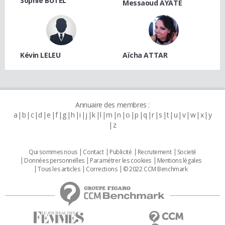
Sophie BUTEL
Messaoud AYATE
Kévin LELEU
Aïcha ATTAR
Annuaire des membres :
a
b
c
d
e
f
g
h
i
j
k
l
m
n
o
p
q
r
s
t
u
v
w
x
y
z
Qui sommes nous
Contact
Publicité
Recrutement
Societé
Données personnelles
Paramétrer les cookies
Mentions légales
Tous les articles
Corrections
© 2022 CCM Benchmark