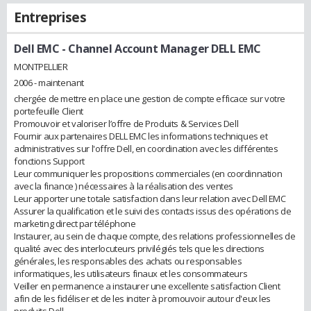
Entreprises
Dell EMC
- Channel Account Manager DELL EMC
MONTPELLIER
2006 - maintenant
chergée de mettre en place une gestion de compte efficace sur votre
portefeuille Client
Promouvoir et valoriser l’offre de Produits & Services Dell
Fournir aux partenaires DELL EMC les informations techniques et
administratives sur l'offre Dell, en coordination avec les différentes
fonctions Support
Leur communiquer les propositions commerciales (en coordinnation
avec la finance ) nécessaires à la réalisation des ventes
Leur apporter une totale satisfaction dans leur relation avec Dell EMC
Assurer la qualification et le suivi des contacts issus des opérations de
marketing direct par téléphone
Instaurer, au sein de chaque compte, des relations professionnelles de
qualité avec des interlocuteurs privilégiés tels que les directions
générales, les responsables des achats ou responsables
informatiques, les utilisateurs finaux et les consommateurs
Veiller en permanence a instaurer une excellente satisfaction Client
afin de les fidéliser et de les inciter à promouvoir autour d'eux les
produits Dell