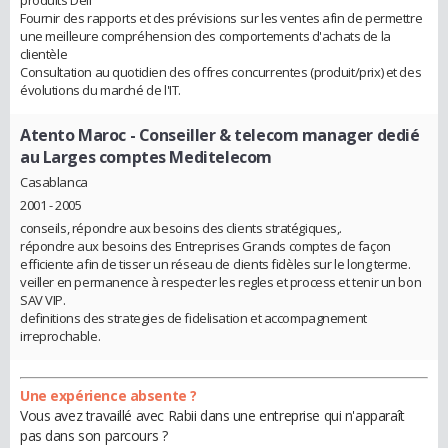
Fournir des rapports et des prévisions sur les ventes afin de permettre
une meilleure compréhension des comportements d'achats de la
clientèle
Consultation au quotidien des offres concurrentes (produit/prix) et des
évolutions du marché de l'IT.
Atento Maroc
- Conseiller & telecom manager dedié
au Larges comptes Meditelecom
Casablanca
2001 - 2005
conseils, répondre aux besoins des clients stratégiques,.
répondre aux besoins des Entreprises Grands comptes de façon
efficiente afin de tisser un réseau de clients fidèles sur le long terme.
veiller en permanence à respecter les regles et process et tenir un bon
SAV VIP.
definitions des strategies de fidelisation et accompagnement
irreprochable.
Une expérience absente ?
Vous avez travaillé avec Rabii dans une entreprise qui n'apparaît
pas dans son parcours ?