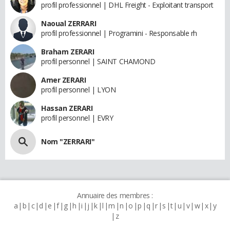
profil professionnel | DHL Freight - Exploitant transport
Naoual ZERRARI
profil professionnel | Programini - Responsable rh
Braham ZERARI
profil personnel | SAINT CHAMOND
Amer ZERARI
profil personnel | LYON
Hassan ZERARI
profil personnel | EVRY
Nom "ZERRARI"
Annuaire des membres :
a
b
c
d
e
f
g
h
i
j
k
l
m
n
o
p
q
r
s
t
u
v
w
x
y
z