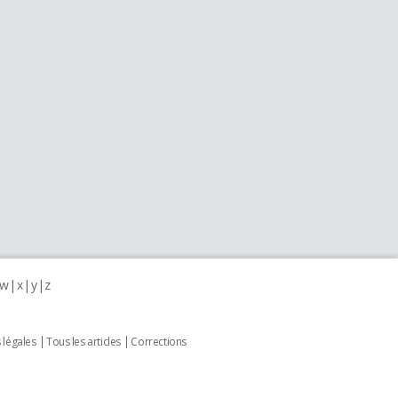
w
x
y
z
 légales
Tous les articles
Corrections