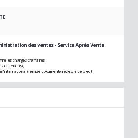
TE
inistration des ventes - Service Après Vente
ntre les chargés d'affaires ;
s et aériens) ;
l'international (remise documentaire, lettre de crédit)