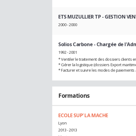
ETS MUZULLIER TP
- GESTION VEN
2000 - 2000
Solios Carbone
- Chargée de l'Adm
1992 - 2001
* Ventiler le traitement des dossiers clients e
* Gérer la logistique (dossiers Export maritime
* Facturer et suivre les modes de paiements à 
Formations
ECOLE SUP’ LA MACHE
Lyon
2013 - 2013