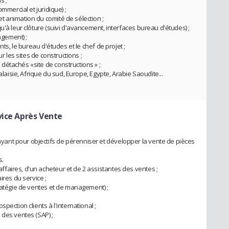
s ;
mmercial et juridique) ;
 animation du comité de sélection ;
u'à leur clôture (suivi d'avancement, interfaces bureau d'études) ;
gement) ;
nts, le bureau d'études et le chef de projet ;
ur les sites de constructions ;
étachés «site de constructions » ;
alaisie, Afrique du sud, Europe, Egypte, Arabie Saoudite...
vice Après Vente
ant pour objectifs de pérenniser et développer la vente de pièces
s.
aires, d'un acheteur et de 2 assistantes des ventes ;
ires du service ;
tratégie de ventes et de management) ;
pection clients à l'international ;
 des ventes (SAP) ;