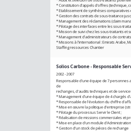
* Audit et sélection de sous-traitants potentiel
* Constitution d'appels d'offres (technique, co
* Etablissement de synthèses comparatives et
* Gestion des contrats de sous-traitance jusq
* Management des réclamations (claim mana
* Pilotage des interfaces entre les sous-traita
* Mission de suivi chez les sous-traitants et s
* Management d'administrateurs de contrats d
* Missions à l'international : Emirats Arabe, M
Staffing ressources Chantier
Solios Carbone
- Responsable Ser
2002 - 2007
Responsable d'une équipe de 7 personnes ay
de
rechanges, d'audits techniques et de service
* Management d'une équipe de 4 chargés d'aff
* Responsable de l'évolution du chiffre d'affa
* Mise en œuvre la politique d'entreprise (s
* Pilotage du processus Servir le Client ;
* Réalisation de missions commerciales et pros
* Mise en place d'un module d'Administration
* Gestion d'un stock de pièces de rechange