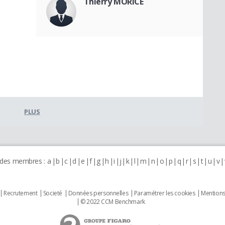
Thierry MORICE
PLUS
 des membres :
a
b
c
d
e
f
g
h
i
j
k
l
m
n
o
p
q
r
s
t
u
v
Recrutement
Societé
Données personnelles
Paramétrer les cookies
Mentions
© 2022 CCM Benchmark