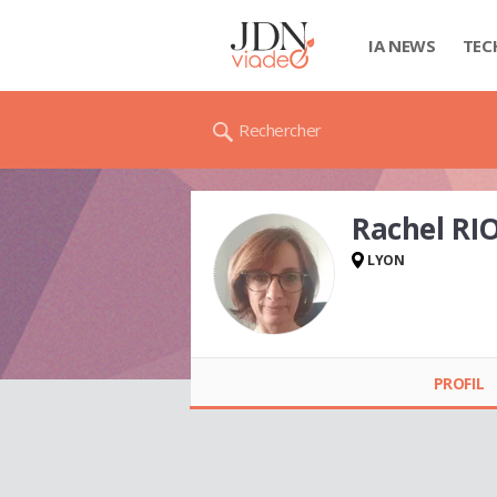
IA NEWS
TEC
Rechercher
Rachel RI
LYON
PROFIL
Rachel RIOUX