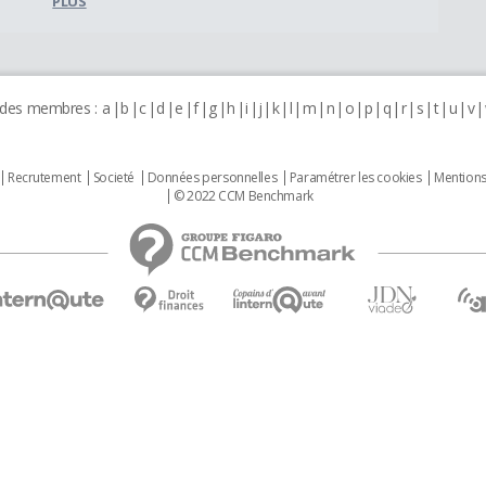
PLUS
 des membres :
a
b
c
d
e
f
g
h
i
j
k
l
m
n
o
p
q
r
s
t
u
v
Recrutement
Societé
Données personnelles
Paramétrer les cookies
Mentions
© 2022 CCM Benchmark