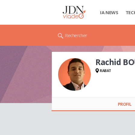
IA NEWS
TEC
Rechercher
Rachid B
RABAT
Rachid BOUDHAIR
PROFIL