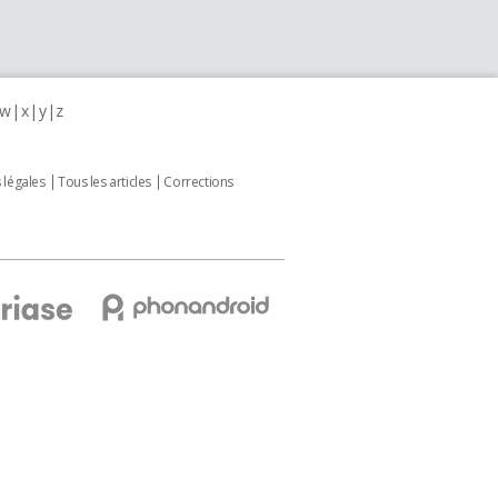
w
x
y
z
 légales
Tous les articles
Corrections