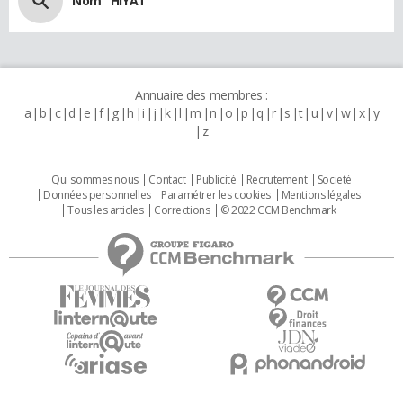
Nom "HIYAT"
Annuaire des membres :
a
b
c
d
e
f
g
h
i
j
k
l
m
n
o
p
q
r
s
t
u
v
w
x
y
z
Qui sommes nous
Contact
Publicité
Recrutement
Societé
Données personnelles
Paramétrer les cookies
Mentions légales
Tous les articles
Corrections
© 2022 CCM Benchmark