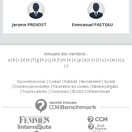
Jerome PROVOST
Emmanuel PASTEAU
Annuaire des membres :
a
b
c
d
e
f
g
h
i
j
k
l
m
n
o
p
q
r
s
t
u
v
w
x
y
z
Qui sommes nous
Contact
Publicité
Recrutement
Societé
Données personnelles
Paramétrer les cookies
Mentions légales
Tous les articles
Corrections
© 2022 CCM Benchmark