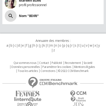
Marwen BDIRI
profil professionnel
Nom "BDIRI"
Annuaire des membres :
a
b
c
d
e
f
g
h
i
j
k
l
m
n
o
p
q
r
s
t
u
v
w
x
y
z
Qui sommes nous
Contact
Publicité
Recrutement
Societé
Données personnelles
Paramétrer les cookies
Mentions légales
Tous les articles
Corrections
© 2022 CCM Benchmark