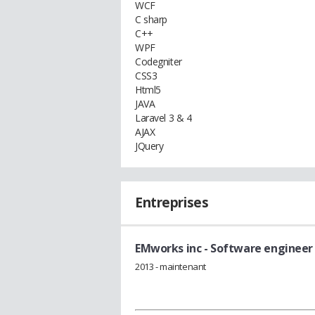
WCF
C sharp
C++
WPF
Codegniter
CSS3
Html5
JAVA
Laravel 3 & 4
AJAX
JQuery
Entreprises
EMworks inc
- Software engineer
2013 - maintenant