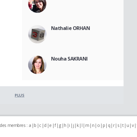
Nathalie ORHAN
Nouha SAKRANI
PLUS
 des membres :
a
b
c
d
e
f
g
h
i
j
k
l
m
n
o
p
q
r
s
t
u
v