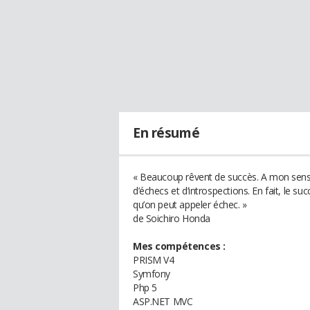
En résumé
« Beaucoup rêvent de succès. A mon sens, 
d’échecs et d’introspections. En fait, le s
qu’on peut appeler échec. »
de Soichiro Honda
Mes compétences :
PRISM V4
Symfony
Php 5
ASP.NET MVC