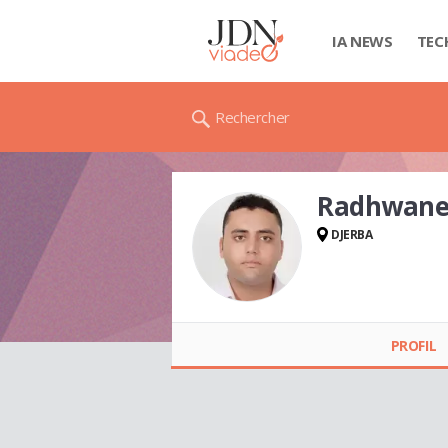
IA NEWS
TEC
Rechercher
Radhwane
DJERBA
Radhwane BEN
CHAGRA
PROFIL