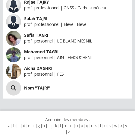
Rajae TAJRY
profil professionnel | CNSS - Cadre supérieur
Salah TAJRI
profil professionnel | Eleve - Eleve
Safia TAGRI
profil personnel | LE BLANC MESNIL
Mohamed TAGRI
profil personnel | AIN TEMOUCHENT
Aicha DAGHRI
profil personnel | FES
Nom "TAJRI"
Annuaire des membres :
a
b
c
d
e
f
g
h
i
j
k
l
m
n
o
p
q
r
s
t
u
v
w
x
y
z