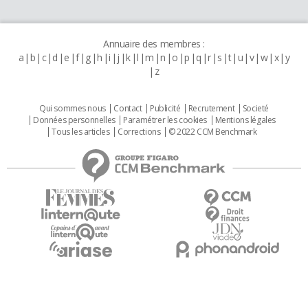
Annuaire des membres :
a
b
c
d
e
f
g
h
i
j
k
l
m
n
o
p
q
r
s
t
u
v
w
x
y
z
Qui sommes nous
Contact
Publicité
Recrutement
Societé
Données personnelles
Paramétrer les cookies
Mentions légales
Tous les articles
Corrections
© 2022 CCM Benchmark