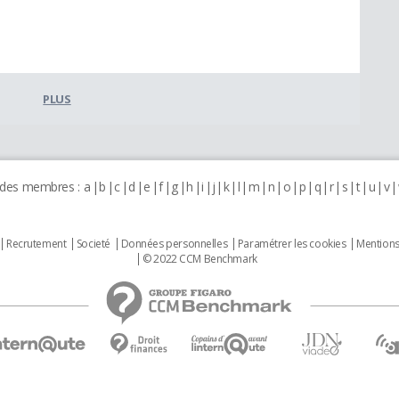
PLUS
 des membres :
a
b
c
d
e
f
g
h
i
j
k
l
m
n
o
p
q
r
s
t
u
v
Recrutement
Societé
Données personnelles
Paramétrer les cookies
Mentions
© 2022 CCM Benchmark