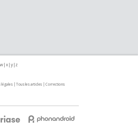
w
x
y
z
 légales
Tous les articles
Corrections