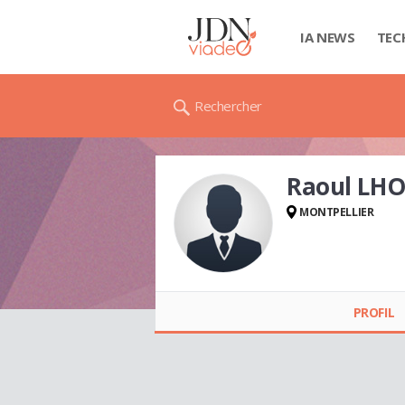
IA NEWS
TEC
Rechercher
Raoul LHO
MONTPELLIER
Raoul LHOEST
PROFIL