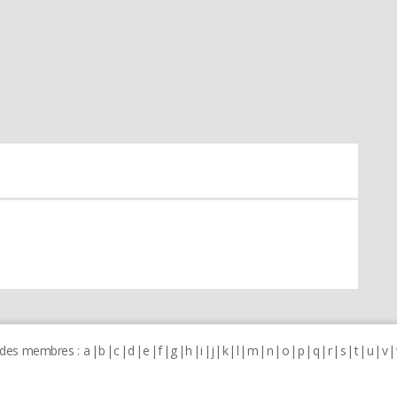
 des membres :
a
b
c
d
e
f
g
h
i
j
k
l
m
n
o
p
q
r
s
t
u
v