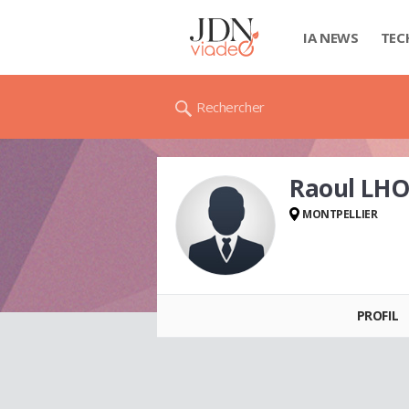
IA NEWS
TEC
Rechercher
Raoul LHO
MONTPELLIER
Raoul LHOEST
PROFIL