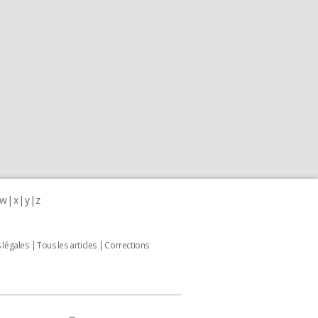
w
x
y
z
 légales
Tous les articles
Corrections