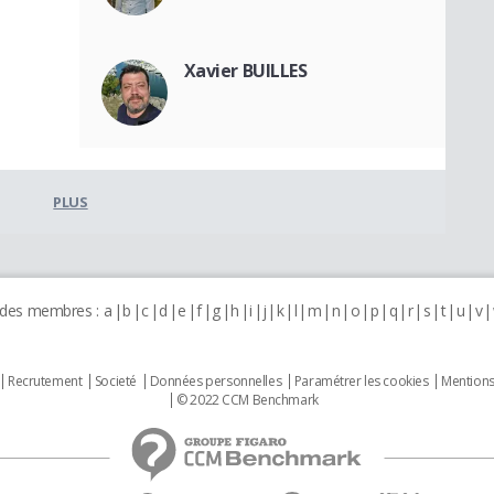
Xavier BUILLES
PLUS
 des membres :
a
b
c
d
e
f
g
h
i
j
k
l
m
n
o
p
q
r
s
t
u
v
Recrutement
Societé
Données personnelles
Paramétrer les cookies
Mentions
© 2022 CCM Benchmark