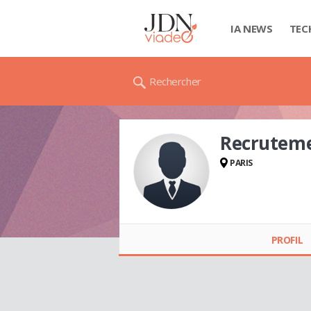
IA NEWS
TEC
Rechercher
Recruteme
PARIS
Recrutement CEJICE
PROFIL