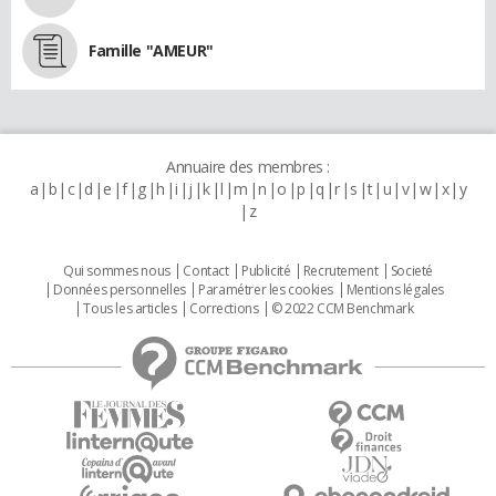
Famille "AMEUR"
Annuaire des membres :
a
b
c
d
e
f
g
h
i
j
k
l
m
n
o
p
q
r
s
t
u
v
w
x
y
z
Qui sommes nous
Contact
Publicité
Recrutement
Societé
Données personnelles
Paramétrer les cookies
Mentions légales
Tous les articles
Corrections
© 2022 CCM Benchmark