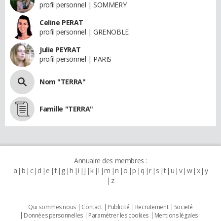
profil personnel | SOMMERY
Celine PERAT
profil personnel | GRENOBLE
Julie PEYRAT
profil personnel | PARIS
Nom "TERRA"
Famille "TERRA"
Annuaire des membres :
a
b
c
d
e
f
g
h
i
j
k
l
m
n
o
p
q
r
s
t
u
v
w
x
y
z
Qui sommes nous
Contact
Publicité
Recrutement
Societé
Données personnelles
Paramétrer les cookies
Mentions légales