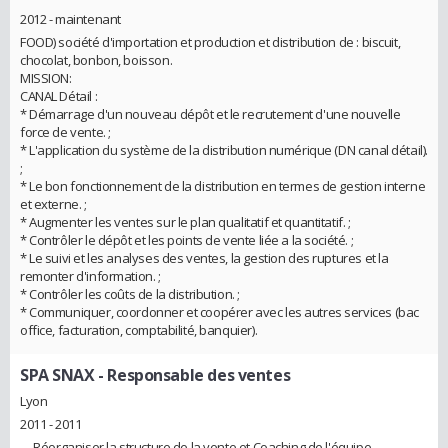
2012 - maintenant
FOOD) société d'importation et production et distribution de : biscuit,
chocolat, bonbon, boisson.
MISSION:
CANAL Détail :
* Démarrage d'un nouveau dépôt et le recrutement d'une nouvelle
force de vente. ;
* L'application du système de la distribution numérique (DN canal détail).
;
* Le bon fonctionnement de la distribution en termes de gestion interne
et externe. ;
* Augmenter les ventes sur le plan qualitatif et quantitatif. ;
* Contrôler le dépôt et les points de vente liée a la société. ;
* Le suivi et les analyses des ventes, la gestion des ruptures et la
remonter d'information. ;
* Contrôler les coûts de la distribution. ;
* Communiquer, coordonner et coopérer avec les autres services (bac
office, facturation, comptabilité, banquier).
SPA SNAX
- Responsable des ventes
Lyon
2011 - 2011
. _ Réorganiser la structure de la vente et Coaching de l'équipe.