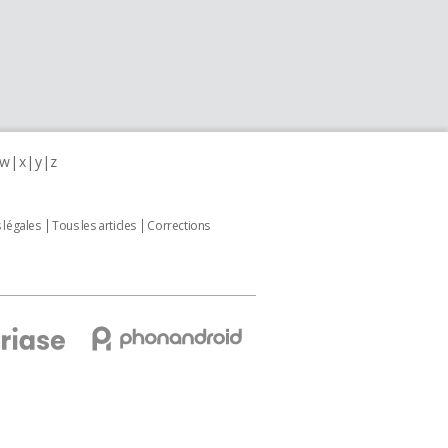
w
x
y
z
 légales
Tous les articles
Corrections