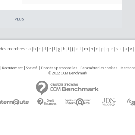
PLUS
 des membres :
a
b
c
d
e
f
g
h
i
j
k
l
m
n
o
p
q
r
s
t
u
v
Recrutement
Societé
Données personnelles
Paramétrer les cookies
Mentions
© 2022 CCM Benchmark