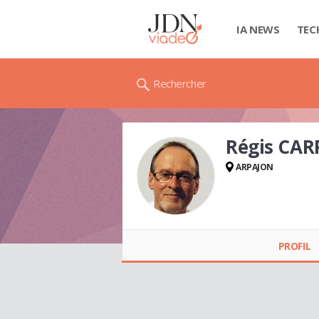
IA NEWS
TEC
Rechercher
Régis CAR
ARPAJON
Régis CARPENTIER
PROFIL