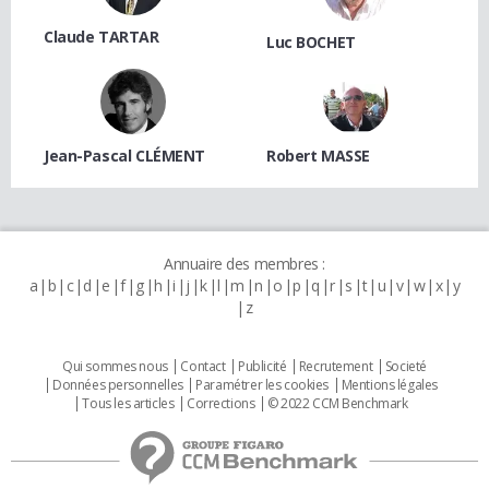
Claude TARTAR
Luc BOCHET
Jean-Pascal CLÉMENT
Robert MASSE
Annuaire des membres :
a
b
c
d
e
f
g
h
i
j
k
l
m
n
o
p
q
r
s
t
u
v
w
x
y
z
Qui sommes nous
Contact
Publicité
Recrutement
Societé
Données personnelles
Paramétrer les cookies
Mentions légales
Tous les articles
Corrections
© 2022 CCM Benchmark