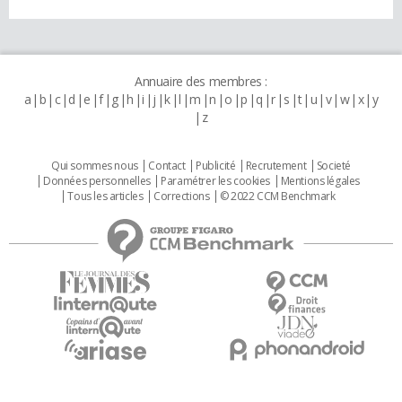
Annuaire des membres :
a
b
c
d
e
f
g
h
i
j
k
l
m
n
o
p
q
r
s
t
u
v
w
x
y
z
Qui sommes nous
Contact
Publicité
Recrutement
Societé
Données personnelles
Paramétrer les cookies
Mentions légales
Tous les articles
Corrections
© 2022 CCM Benchmark