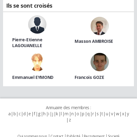
Ils se sont croisés
Pierre-Etienne
Masson AMBROISE
LAGOUANELLE
Emmanuel EYMOND
Francois GOZE
Annuaire des membres :
a
b
c
d
e
f
g
h
i
j
k
l
m
n
o
p
q
r
s
t
u
v
w
x
y
z
Qui sommes nous
Contact
Publicité
Recrutement
Societé