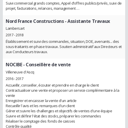
Suivi commercial grands comptes, Appel d’offres publics/privés, suivi de
projet, facturations, relances, management …
Nord France Constructions
- Assistante Travaux
Lambersart
2017 - 2018
Établissement et suivi des commandes, situation, DOE, avenants... des
sous-traitants en phase travaux. Soutien administratif aux Directeurs et
aux Conducteurs travaux.
NOCIBE
- Conseillère de vente
Villeneuve d'Ascq
2016 - 2017
Accueillir, conseiller, écouter et prendre en charge le client
Contractualiser une vente et proposer un service complémentaire à la
vente
Enregistrer et encaisser la vente d'un article
Recueillir l'avis et les remarques d'un client
Gérer et suivre les challenges et objectifs de ventes d'une équipe
Suivre et définir l'état des stocks, préparer les commandes
Réaliser le comptage des fonds de caisses
Contrôle qualité