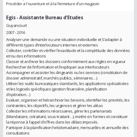
Procéder a l'ouverture et à la fermeture d'un magasin
Egis
- Assistante Bureau d'Etudes
Guyancourt
2007 - 2016
Analyser une demande ou une situation individuelle et S’adapter à
différents types d’interlocuteurs internes et externes
Collecter, contrôler et vérifier l’exactitude et la complétude des données
et/ou des informations
Classer et archiver les dossiers conformément aux règles en vigueur
Rechercher de l’information et l’expliquer aux interlocuteurs
Accompagner et assister les dirigeants ou les services (constitution de
dossier administratif, marchés publics, séminaires…)
Utiliser les outils bureautiques standards, les applications spécialisées
et les logiciels spécifiques (gestion financière, planification
d’opération…)
Evaluer, organiser et hiérarchiser les besoins, identifier les priorités, les
contraintes, les objectifs, les urgences et gérer les aléas
Collecter les informations nécessaires, gérer les partenariats
(Mandataire, cotraitant, sous-traitant…), mettre en formes et constituer
la réponse à l’appel d’offres dans les délais imposés.
Participer à la planification hebdomadaire, mensuelles et annuelle des
consultations