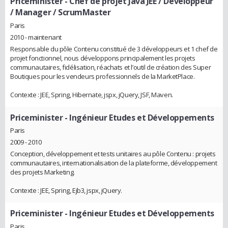
Priceminister
- Chef de projet Java JEE / Développeur
/ Manager / ScrumMaster
Paris
2010 - maintenant
Responsable du pôle Contenu constitué de 3 développeurs et 1 chef de
projet fonctionnel, nous développons principalement les projets
communautaires, fidélisation, réachats et l’outil de création des Super
Boutiques pour les vendeurs professionnels de la MarketPlace.
Contexte : JEE, Spring, Hibernate, jspx, jQuery, JSF, Maven.
Priceminister
- Ingénieur Etudes et Développements
Paris
2009 - 2010
Conception, développement et tests unitaires au pôle Contenu : projets
communautaires, internationalisation de la plateforme, développement
des projets Marketing.
Contexte : JEE, Spring, Ejb3, jspx, jQuery.
Priceminister
- Ingénieur Etudes et Développements
Paris