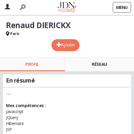
MENU
Renaud DIERICKX
Paris
Ajouter
PROFIL
RÉSEAU
En résumé
----
Mes compétences :
Javascript
JQuery
Hibernate
JSP