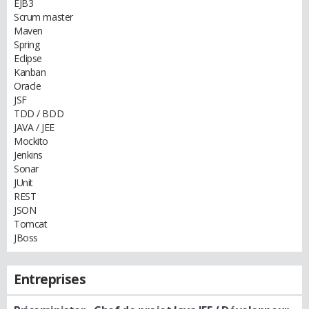
EJB3
Scrum master
Maven
Spring
Eclipse
Kanban
Oracle
JSF
TDD / BDD
JAVA / JEE
Mockito
Jenkins
Sonar
JUnit
REST
JSON
Tomcat
JBoss
Entreprises