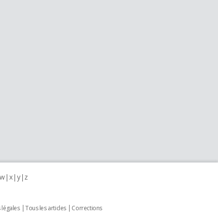
w
x
y
z
 légales
Tous les articles
Corrections