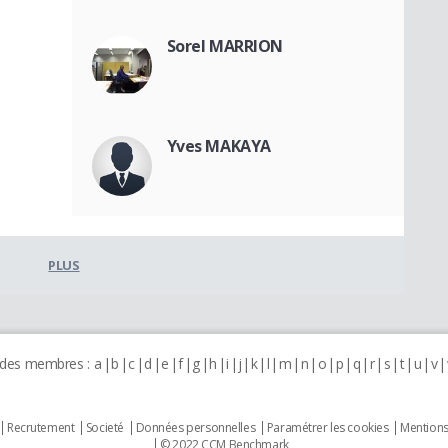
Sorel MARRION
Yves MAKAYA
PLUS
 des membres :
a
b
c
d
e
f
g
h
i
j
k
l
m
n
o
p
q
r
s
t
u
v
Recrutement
Societé
Données personnelles
Paramétrer les cookies
Mentions
© 2022 CCM Benchmark