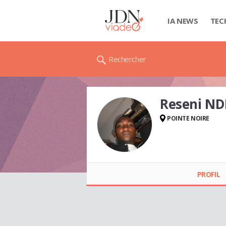
IA NEWS
TEC
Rechercher
Reseni N
POINTE NOIRE
Reseni NDENGANI
PROFIL