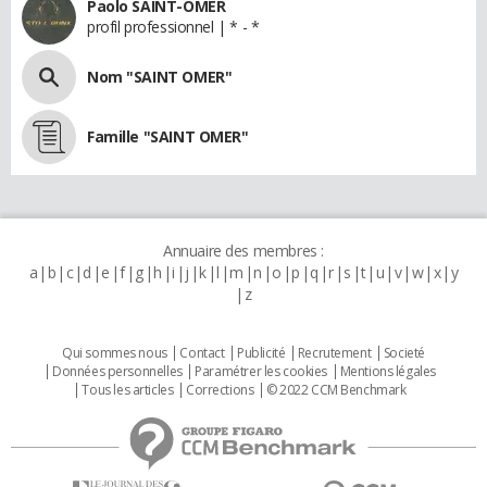
Paolo SAINT-OMER
profil professionnel | * - *
Nom "SAINT OMER"
Famille "SAINT OMER"
Annuaire des membres :
a
b
c
d
e
f
g
h
i
j
k
l
m
n
o
p
q
r
s
t
u
v
w
x
y
z
Qui sommes nous
Contact
Publicité
Recrutement
Societé
Données personnelles
Paramétrer les cookies
Mentions légales
Tous les articles
Corrections
© 2022 CCM Benchmark