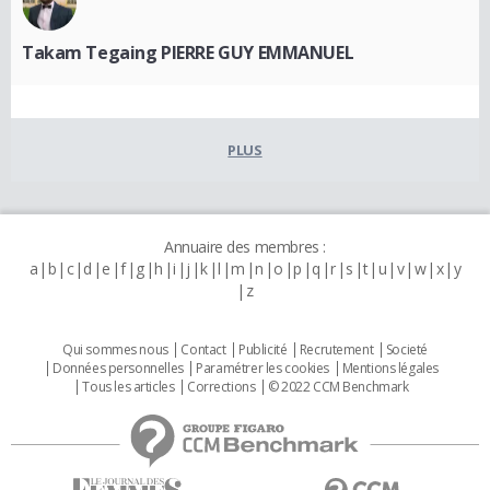
Takam Tegaing PIERRE GUY EMMANUEL
PLUS
Annuaire des membres :
a
b
c
d
e
f
g
h
i
j
k
l
m
n
o
p
q
r
s
t
u
v
w
x
y
z
Qui sommes nous
Contact
Publicité
Recrutement
Societé
Données personnelles
Paramétrer les cookies
Mentions légales
Tous les articles
Corrections
© 2022 CCM Benchmark