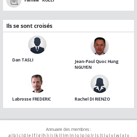
Ils se sont croisés
Dan TASLI
Jean-Paul Quoc Hung
NGUYEN
Labrosse FREDERIC
Rachel DI RIENZO
Annuaire des membres :
a
b
c
d
e
f
g
h
i
j
k
l
m
n
o
p
q
r
s
t
u
v
w
x
y