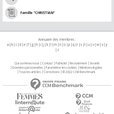
Famille "CHRISTIAN"
Annuaire des membres :
a
b
c
d
e
f
g
h
i
j
k
l
m
n
o
p
q
r
s
t
u
v
w
x
y
z
Qui sommes nous
Contact
Publicité
Recrutement
Societé
Données personnelles
Paramétrer les cookies
Mentions légales
Tous les articles
Corrections
© 2022 CCM Benchmark