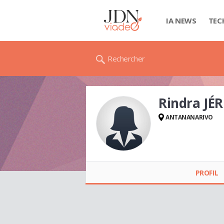
IA NEWS
TEC
Rechercher
Rindra JÉ
ANTANANARIVO
Rindra JÉRÉMIE
PROFIL