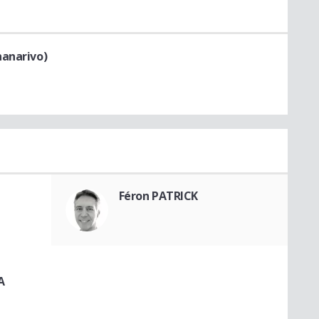
nanarivo)
Féron PATRICK
A