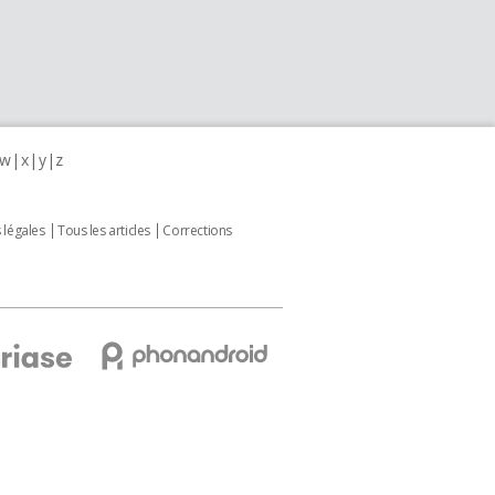
w
x
y
z
 légales
Tous les articles
Corrections