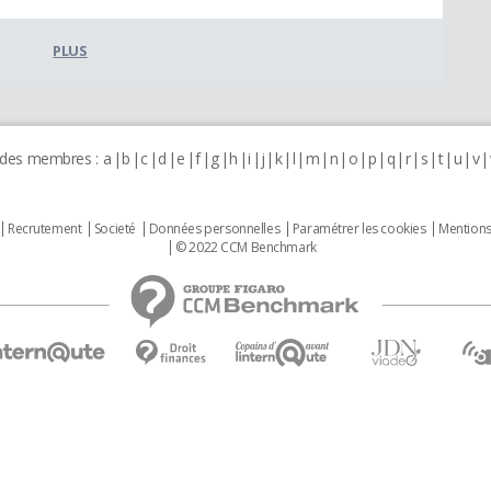
PLUS
 des membres :
a
b
c
d
e
f
g
h
i
j
k
l
m
n
o
p
q
r
s
t
u
v
Recrutement
Societé
Données personnelles
Paramétrer les cookies
Mentions
© 2022 CCM Benchmark