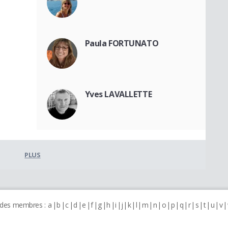
Paula FORTUNATO
Yves LAVALLETTE
PLUS
 des membres :
a
b
c
d
e
f
g
h
i
j
k
l
m
n
o
p
q
r
s
t
u
v