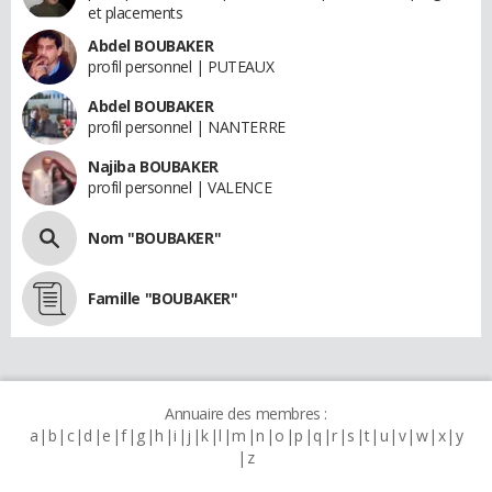
et placements
Abdel BOUBAKER
profil personnel | PUTEAUX
Abdel BOUBAKER
profil personnel | NANTERRE
Najiba BOUBAKER
profil personnel | VALENCE
Nom "BOUBAKER"
Famille "BOUBAKER"
Annuaire des membres :
a
b
c
d
e
f
g
h
i
j
k
l
m
n
o
p
q
r
s
t
u
v
w
x
y
z