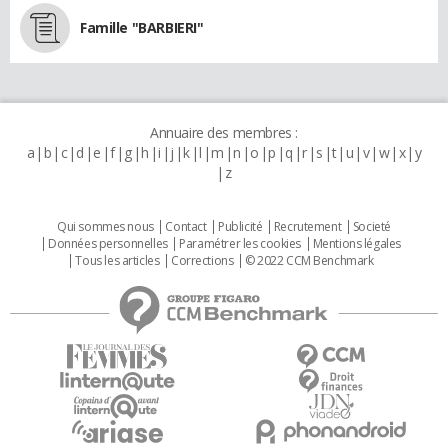
Famille "BARBIERI"
Annuaire des membres :
a
b
c
d
e
f
g
h
i
j
k
l
m
n
o
p
q
r
s
t
u
v
w
x
y
z
Qui sommes nous
Contact
Publicité
Recrutement
Societé
Données personnelles
Paramétrer les cookies
Mentions légales
Tous les articles
Corrections
© 2022 CCM Benchmark