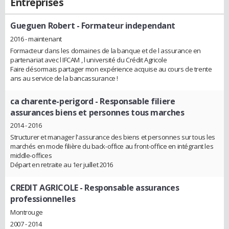
Entreprises
Gueguen Robert
- Formateur independant
2016 - maintenant
Formacteur dans les domaines de la banque et de l assurance en
partenariat avec l IFCAM , l université du Crédit Agricole
Faire désormais partager mon expérience acquise au cours de trente
ans au service de la bancassurance !
ca charente-perigord
- Responsable filiere
assurances biens et personnes tous marches
2014 - 2016
Structurer et manager l'assurance des biens et personnes sur tous les
marchés en mode filière du back-office au front-office en intégrant les
middle-offices
Départ en retraite au 1er juillet 2016
CREDIT AGRICOLE
- Responsable assurances
professionnelles
Montrouge
2007 - 2014