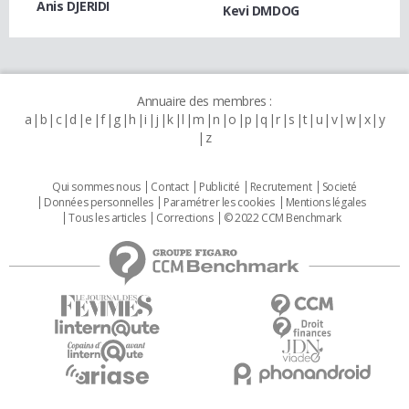
Anis DJERIDI
Kevi DMDOG
Annuaire des membres :
a
b
c
d
e
f
g
h
i
j
k
l
m
n
o
p
q
r
s
t
u
v
w
x
y
z
Qui sommes nous
Contact
Publicité
Recrutement
Societé
Données personnelles
Paramétrer les cookies
Mentions légales
Tous les articles
Corrections
© 2022 CCM Benchmark