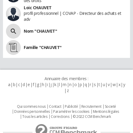
des droits
Loic CHAUVET
profil professionnel | COVAP - Directeur des achats et
adv
Nom "CHAUVET"
Famille "CHAUVET"
Annuaire des membres :
a
b
c
d
e
f
g
h
i
j
k
l
m
n
o
p
q
r
s
t
u
v
w
x
y
z
Qui sommes nous
Contact
Publicité
Recrutement
Societé
Données personnelles
Paramétrer les cookies
Mentions légales
Tous les articles
Corrections
© 2022 CCM Benchmark