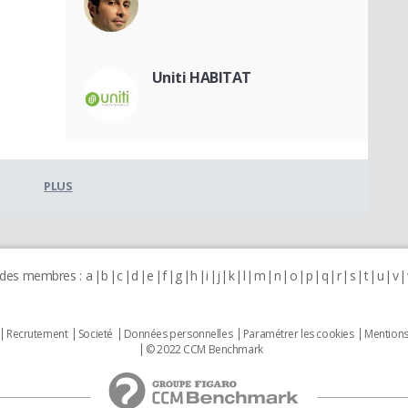
Uniti HABITAT
PLUS
 des membres :
a
b
c
d
e
f
g
h
i
j
k
l
m
n
o
p
q
r
s
t
u
v
Recrutement
Societé
Données personnelles
Paramétrer les cookies
Mentions
© 2022 CCM Benchmark