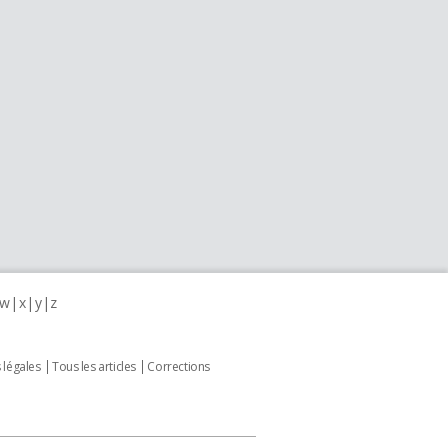
w
x
y
z
 légales
Tous les articles
Corrections