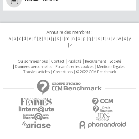
Annuaire des membres :
a
b
c
d
e
f
g
h
i
j
k
l
m
n
o
p
q
r
s
t
u
v
w
x
y
z
Qui sommes nous
Contact
Publicité
Recrutement
Societé
Données personnelles
Paramétrer les cookies
Mentions légales
Tous les articles
Corrections
© 2022 CCM Benchmark