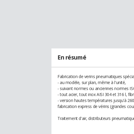
En résumé
Fabrication de verins pneumatiques spécia
- au modèle, sur plan, même à l'unité,
- suivant normes ou anciennes normes 
- tout acier, tout inox AISI 304 et 316 l, f
- version hautes températures jusqu'à 260
fabrication express de vérins (grandes co
Traitement d'air, distributeurs pneumatiqu