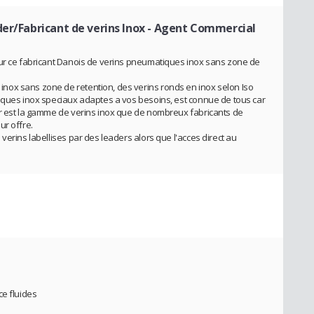
er/Fabricant de verins Inox
- Agent Commercial
our ce fabricant Danois de verins pneumatiques inox sans zone de
ox sans zone de retention, des verins ronds en inox selon Iso
tiques inox speciaux adaptes a vos besoins, est connue de tous car
er est la gamme de verins inox que de nombreux fabricants de
ur offre.
verins labellises par des leaders alors que l'acces direct au
ce fluides