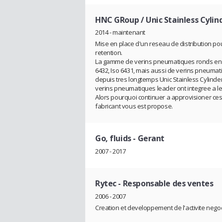
HNC GRoup / Unic Stainless Cylind
2014 - maintenant
Mise en place d'un reseau de distribution p
retention.
La gamme de verins pneumatiques ronds en in
6432, Iso 6431, mais aussi de verins pneuma
depuis tres longtemps Unic Stainless Cylind
verins pneumatiques leader ont integree a le
Alors pourquoi continuer a approvisioner ces 
fabricant vous est propose.
Go, fluids
- Gerant
2007 - 2017
Rytec
- Responsable des ventes
2006 - 2007
Creation et developpement de l'activite nego