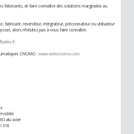
ces fabricants, et faire connaître des solutions marginales au
e, fabricant, revendeur, intégrateur, préconisateur ou utilisateur
oser, alors n’hésitez pas à vous faire connaître.
luides.fr
pneumatiques CNOMO :
www.verincnomo.com
ox
u modele
O alu acier
I 316