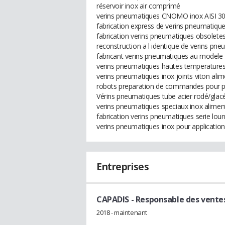
réservoir inox air comprimé
verins pneumatiques CNOMO inox AISI 304
fabrication express de verins pneumatique
fabrication verins pneumatiques obsolete
reconstruction a l identique de verins pn
fabricant verins pneumatiques au modele
verins pneumatiques hautes temperatures
verins pneumatiques inox joints viton alim
robots preparation de commandes pour 
Vérins pneumatiques tube acier rodé/glac
verins pneumatiques speciaux inox alimen
fabrication verins pneumatiques serie lou
verins pneumatiques inox pour applicatio
Entreprises
CAPADIS
- Responsable des vente
2018 - maintenant