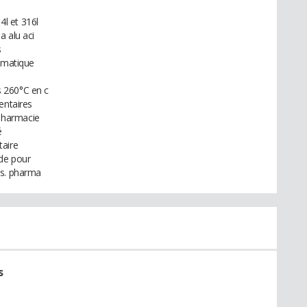
l et 316l
a alu aci
s
eumatique
 260°C en c
entaires
pharmacie
é
taire
rde pour
ns. pharma
s