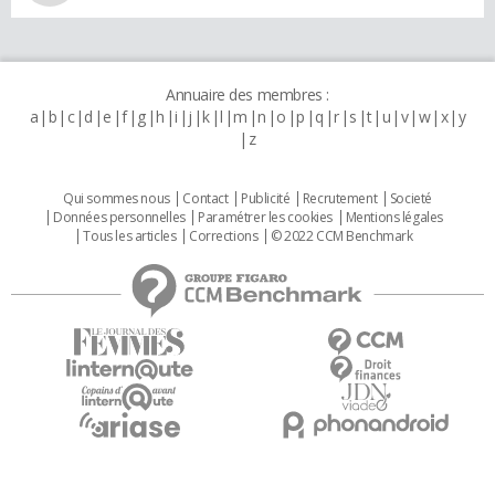
Annuaire des membres :
a
b
c
d
e
f
g
h
i
j
k
l
m
n
o
p
q
r
s
t
u
v
w
x
y
z
Qui sommes nous
Contact
Publicité
Recrutement
Societé
Données personnelles
Paramétrer les cookies
Mentions légales
Tous les articles
Corrections
© 2022 CCM Benchmark