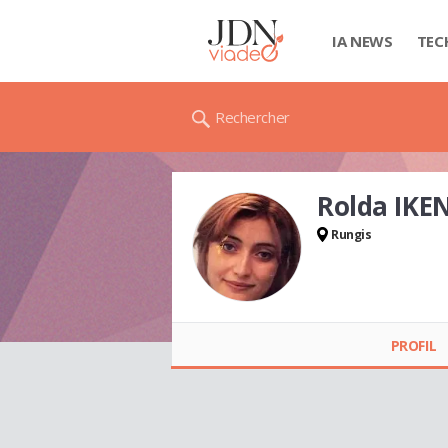
IA NEWS
TEC
Rechercher
Rolda IKE
Rungis
Rolda IKEN
PROFIL