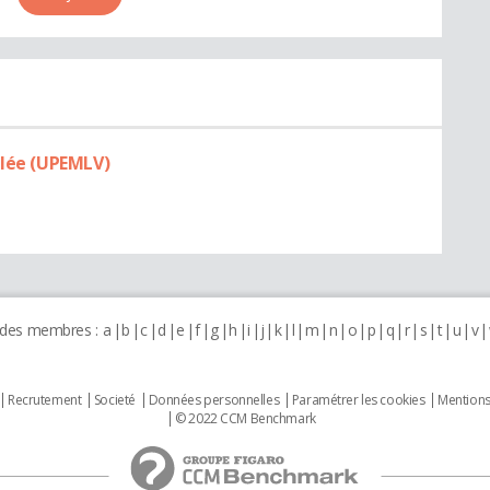
llée (UPEMLV)
 des membres :
a
b
c
d
e
f
g
h
i
j
k
l
m
n
o
p
q
r
s
t
u
v
Recrutement
Societé
Données personnelles
Paramétrer les cookies
Mentions
© 2022 CCM Benchmark