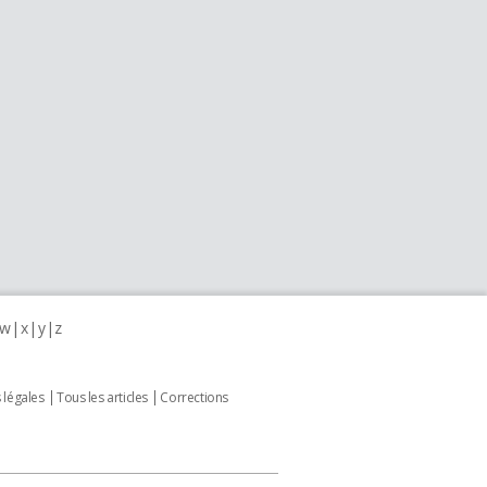
w
x
y
z
 légales
Tous les articles
Corrections